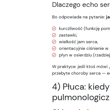
Dlaczego echo ser
Bo odpowiada na pytanie:
j
kurczliwość (funkcję po
zastawki,
wielkość jam serca,
orientacyjnie ciśnienie w
płyn w osierdziu (rzadziej,
W praktyce: jeśli ktoś mówi 
przebyte choroby serca — e
4) Płuca: kied
pulmonologicz