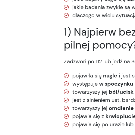
jakie badania zwykle są 
dlaczego w wielu sytuac
1) Najpierw b
pilnej pomocy
Zadzwoń po 112 lub jedź na S
pojawiła się
nagle
i jest s
występuje
w spoczynku
towarzyszy jej
ból/ucisk
jest z sinieniem ust, ba
towarzyszy jej
omdlenie
pojawia się z
krwiopluc
pojawia się po urazie l