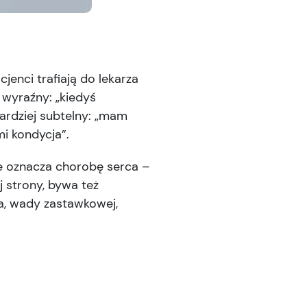
jenci trafiają do lekarza
 wyraźny: „kiedyś
ardziej subtelny: „mam
i kondycja”.
ze oznacza chorobę serca –
j strony, bywa też
a, wady zastawkowej,