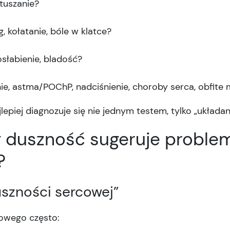
ztuszanie?
, kołatanie, bóle w klatce?
osłabienie, bladość?
nie, astma/POChP, nadciśnienie, choroby serca, obfite 
lepiej diagnozuje się nie jednym testem, tylko „układan
dy duszność sugeruje proble
?
szności sercowej”
owego często: