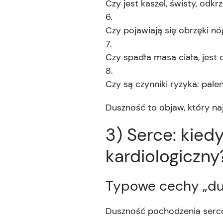
Czy jest kaszel, świsty, odkr
Czy pojawiają się obrzęki nóg
Czy spadła masa ciała, jest 
Czy są czynniki ryzyka: pale
Duszność to objaw, który naj
3) Serce: kie
kardiologiczny
Typowe cechy „du
Duszność pochodzenia serc