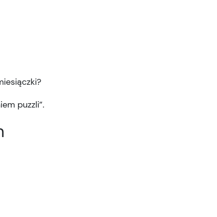
miesiączki?
iem puzzli”.
m