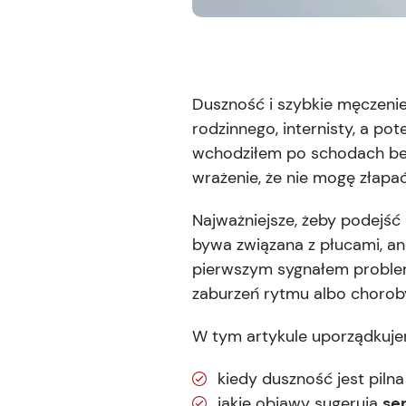
Duszność i szybkie męczenie 
rodzinnego, internisty, a p
wchodziłem po schodach bez
wrażenie, że nie mogę złapa
Najważniejsze, żeby podejść
bywa związana z płucami, ane
pierwszym sygnałem problem
zaburzeń rytmu albo chorob
W tym artykule uporządkuj
kiedy duszność jest pilna
jakie objawy sugerują
se