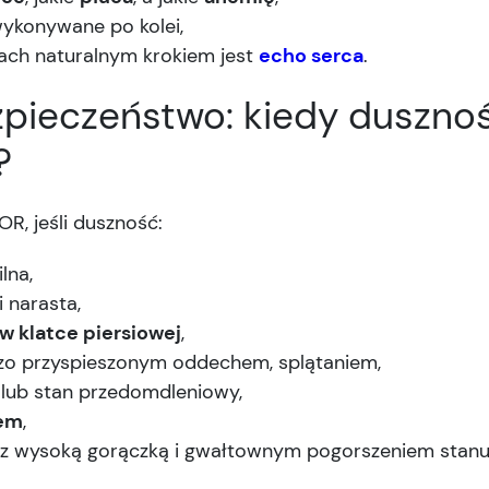
wykonywane po kolei,
jach naturalnym krokiem jest
echo serca
.
ezpieczeństwo: kiedy duszn
?
OR, jeśli duszność:
ilna,
i narasta,
 w klatce piersiowej
,
rdzo przyspieszonym oddechem, splątaniem,
lub stan przedomdleniowy,
iem
,
ub z wysoką gorączką i gwałtownym pogorszeniem stanu