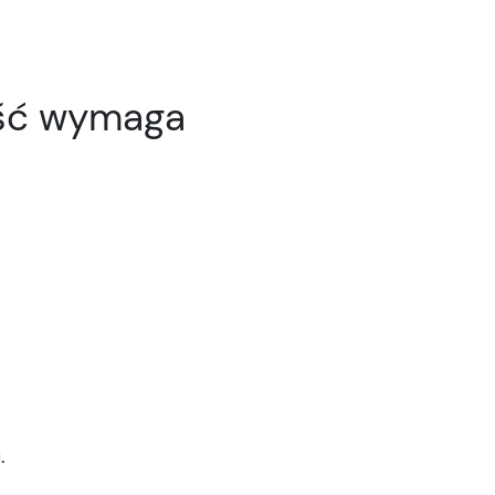
ość wymaga
.