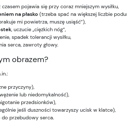
z czasem pojawia się przy coraz mniejszym wysiłku,
eniem na płasko
(trzeba spać na większej liczbie podu
brakuje mi powietrza, muszę usiąść”),
ostek
, uczucie „ciężkich nóg”,
nie, spadek tolerancji wysiłku,
ia serca, zawroty głowy.
tym obrazem?
in.:
ne przyczyny),
zwężenie lub niedomykalność),
igotanie przedsionków),
ólnie jeśli duszności towarzyszy ucisk w klatce),
e do przebudowy serca.