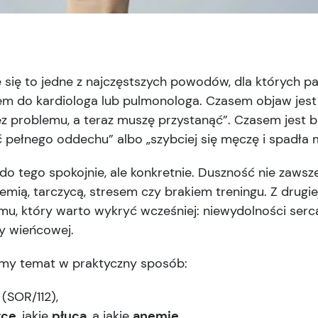
się to jedne z najczęstszych powodów, dla których pac
otem do kardiologa lub pulmonologa. Czasem objaw jest
 problemu, a teraz muszę przystanąć”. Czasem jest b
ć pełnego oddechu” albo „szybciej się męczę i spadła m
 do tego spokojnie, ale konkretnie. Duszność nie zaws
mią, tarczycą, stresem czy brakiem treningu. Z drugie
u, który warto wykryć wcześniej: niewydolności serc
y wieńcowej.
emy temat w praktyczny sposób:
 (SOR/112),
rce
, jakie
płuca
, a jakie
anemię
,