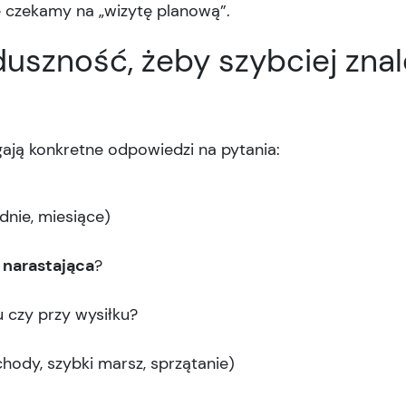
ie czekamy na „wizytę planową”.
duszność, żeby szybciej zna
ają konkretne odpowiedzi na pytania:
dnie, miesiące)
 narastająca
?
 czy przy wysiłku?
chody, szybki marsz, sprzątanie)