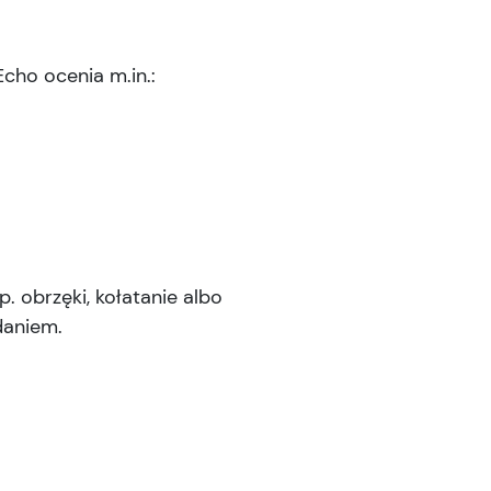
 Echo ocenia m.in.:
. obrzęki, kołatanie albo
daniem.