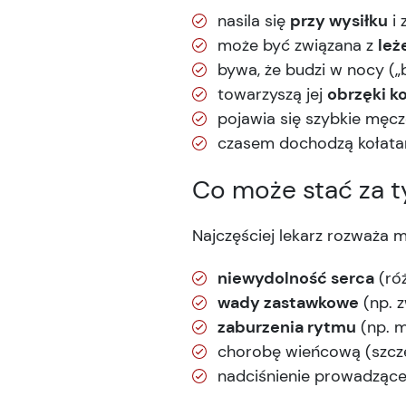
nasila się
przy wysiłku
i 
może być związana z
leż
bywa, że budzi w nocy („
towarzyszą jej
obrzęki k
pojawia się szybkie męcze
czasem dochodzą kołatan
Co może stać za 
Najczęściej lekarz rozważa m.
niewydolność serca
(róż
wady zastawkowe
(np. 
zaburzenia rytmu
(np. m
chorobę wieńcową (szczeg
nadciśnienie prowadząc