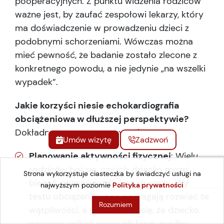
pooperacyjnych. Z punktu widzenia rodziców
ważne jest, by zaufać zespołowi lekarzy, który
ma doświadczenie w prowadzeniu dzieci z
podobnymi schorzeniami. Wówczas można
mieć pewność, że badanie zostało zlecone z
konkretnego powodu, a nie jedynie „na wszelki
wypadek”.
Jakie korzyści niesie echokardiografia
obciążeniowa w dłuższej perspektywie?
Dokładna ocena serca pozwala na:
Umów wizytę
Zadzwoń
Planowanie aktywności fizycznej
: Wielu
rodziców boi się, czy ich dziecko może
Strona wykorzystuje ciasteczka by świadczyć usługi na
biegać, pływać, jeździć na rowerze. Wyniki
najwyższym poziomie
Polityka prywatności
testu obciążeniowego pomagają rozwiać te
Rozumiem
wątpliwości, a jeśli okazuje się, że dziecko
powinno unikać pewnych form wysiłku,