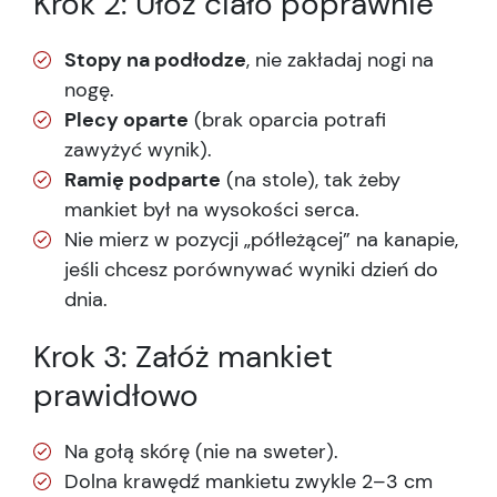
Krok 2: Ułóż ciało poprawnie
Stopy na podłodze
, nie zakładaj nogi na
nogę.
Plecy oparte
(brak oparcia potrafi
zawyżyć wynik).
Ramię podparte
(na stole), tak żeby
mankiet był na wysokości serca.
Nie mierz w pozycji „półleżącej” na kanapie,
jeśli chcesz porównywać wyniki dzień do
dnia.
Krok 3: Załóż mankiet
prawidłowo
Na gołą skórę (nie na sweter).
Dolna krawędź mankietu zwykle 2–3 cm