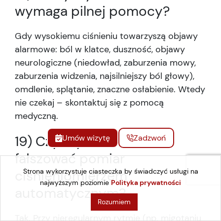
wymaga pilnej pomocy?
Gdy wysokiemu ciśnieniu towarzyszą objawy
alarmowe: ból w klatce, duszność, objawy
neurologiczne (niedowład, zaburzenia mowy,
zaburzenia widzenia, najsilniejszy ból głowy),
omdlenie, splątanie, znaczne osłabienie. Wtedy
nie czekaj – skontaktuj się z pomocą
medyczną.
19) Czy arytmia może
Umów wizytę
Zadzwoń
fałszować pomiar
ciśnieniomierzem
Strona wykorzystuje ciasteczka by świadczyć usługi na
najwyższym poziomie
Polityka prywatności
automatycznym?
Rozumiem
Tak. Przy nieregularnym rytmie (np. migotaniu