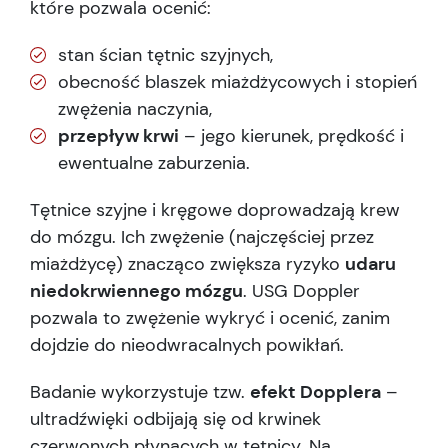
które pozwala ocenić:
stan ścian tętnic szyjnych,
obecność blaszek miażdżycowych i stopień
zwężenia naczynia,
przepływ krwi
– jego kierunek, prędkość i
ewentualne zaburzenia.
Tętnice szyjne i kręgowe doprowadzają krew
do mózgu. Ich zwężenie (najczęściej przez
miażdżycę) znacząco zwiększa ryzyko
udaru
niedokrwiennego mózgu
. USG Doppler
pozwala to zwężenie wykryć i ocenić, zanim
dojdzie do nieodwracalnych powikłań.
Badanie wykorzystuje tzw.
efekt Dopplera
–
ultradźwięki odbijają się od krwinek
czerwonych płynących w tętnicy. Na