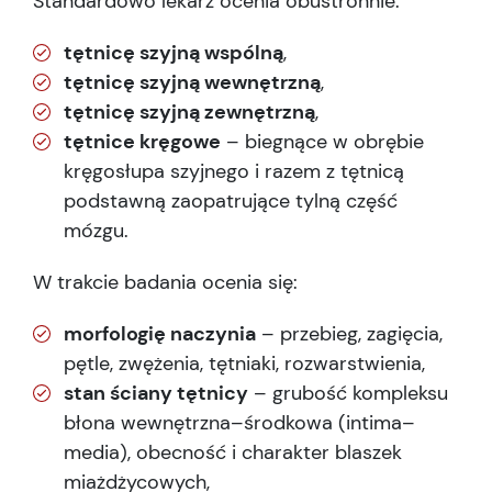
Standardowo lekarz ocenia obustronnie:
tętnicę szyjną wspólną
,
tętnicę szyjną wewnętrzną
,
tętnicę szyjną zewnętrzną
,
tętnice kręgowe
– biegnące w obrębie
kręgosłupa szyjnego i razem z tętnicą
podstawną zaopatrujące tylną część
mózgu.
W trakcie badania ocenia się:
morfologię naczynia
– przebieg, zagięcia,
pętle, zwężenia, tętniaki, rozwarstwienia,
stan ściany tętnicy
– grubość kompleksu
błona wewnętrzna–środkowa (intima–
media), obecność i charakter blaszek
miażdżycowych,