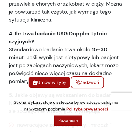
przewlekle chorych oraz kobiet w ciąży. Można
je powtarzać tak często, jak wymaga tego
sytuacja kliniczna.
4. Ile trwa badanie USG Doppler tętnic
szyjnych?
Standardowo badanie trwa około
15–30
minut
. Jeśli wynik jest nietypowy lub pacjent
jest po zabiegach naczyniowych, lekarz może
poświęcić nieco więcej czasu na dokładne
pomiary i dokumentację.
Umów wizytę
Zadzwoń
5. Jakie objawy są wskazaniem do badania?
Na USG Doppler tętnic szyjnych warto zgłosić
Strona wykorzystuje ciasteczka by świadczyć usługi na
najwyższym poziomie
Polityka prywatności
się szczególnie wtedy, gdy występują:
Rozumiem
nawracające
zawroty głowy
, „mroczki”