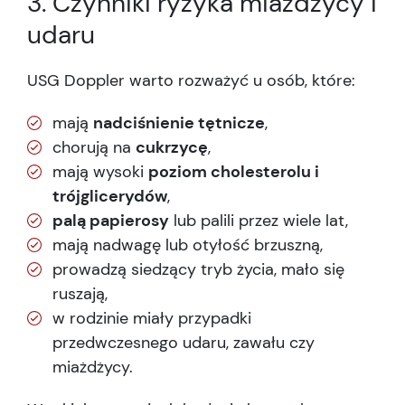
3. Czynniki ryzyka miażdżycy i
udaru
USG Doppler warto rozważyć u osób, które:
mają
nadciśnienie tętnicze
,
chorują na
cukrzycę
,
mają wysoki
poziom cholesterolu i
trójglicerydów
,
palą papierosy
lub palili przez wiele lat,
mają nadwagę lub otyłość brzuszną,
prowadzą siedzący tryb życia, mało się
ruszają,
w rodzinie miały przypadki
przedwczesnego udaru, zawału czy
miażdżycy.