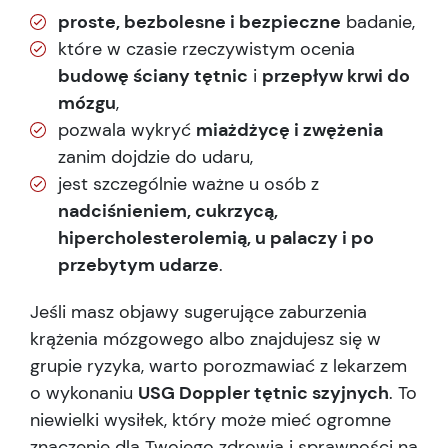
proste, bezbolesne i bezpieczne
badanie,
które w czasie rzeczywistym ocenia
budowę ściany tętnic
i
przepływ krwi do
mózgu
,
pozwala wykryć
miażdżycę i zwężenia
zanim dojdzie do udaru,
jest szczególnie ważne u osób z
nadciśnieniem, cukrzycą,
hipercholesterolemią, u palaczy i po
przebytym udarze
.
Jeśli masz objawy sugerujące zaburzenia
krążenia mózgowego albo znajdujesz się w
grupie ryzyka, warto porozmawiać z lekarzem
o wykonaniu
USG Doppler tętnic szyjnych
. To
niewielki wysiłek, który może mieć ogromne
znaczenie dla Twojego zdrowia i sprawności na