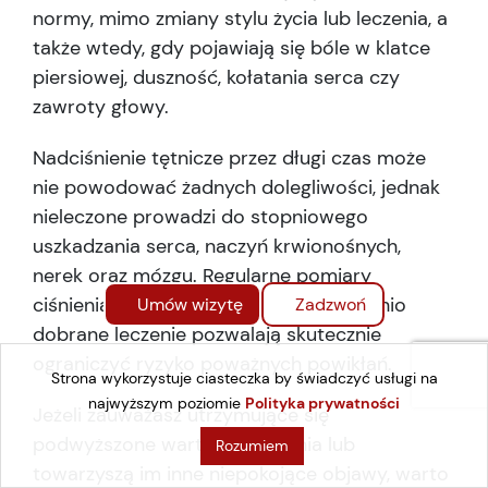
normy, mimo zmiany stylu życia lub leczenia, a
także wtedy, gdy pojawiają się bóle w klatce
piersiowej, duszność, kołatania serca czy
zawroty głowy.
Nadciśnienie tętnicze przez długi czas może
nie powodować żadnych dolegliwości, jednak
nieleczone prowadzi do stopniowego
uszkadzania serca, naczyń krwionośnych,
nerek oraz mózgu. Regularne pomiary
ciśnienia, zdrowy styl życia i odpowiednio
Umów wizytę
Zadzwoń
dobrane leczenie pozwalają skutecznie
ograniczyć ryzyko poważnych powikłań.
Strona wykorzystuje ciasteczka by świadczyć usługi na
najwyższym poziomie
Polityka prywatności
Jeżeli zauważasz utrzymujące się
podwyższone wartości ciśnienia lub
Rozumiem
towarzyszą im inne niepokojące objawy, warto